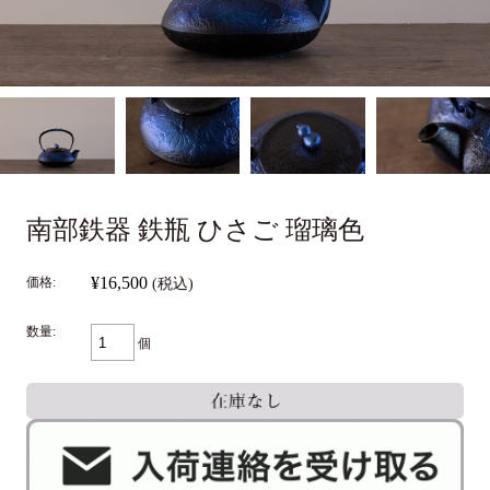
南部鉄器 鉄瓶 ひさご 瑠璃色
¥16,500
価格:
(税込)
数量:
個