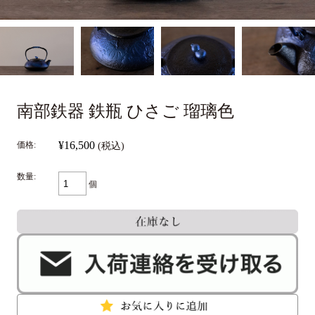
南部鉄器 鉄瓶 ひさご 瑠璃色
¥16,500
価格:
(税込)
数量:
個