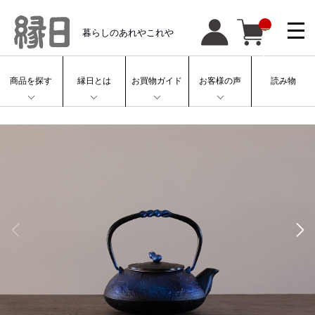
__
暮らしのあれやこれや
IT
M
_
C
N
T
商品を探す
縁日とは
お買物ガイド
お客様の声
読み物
__