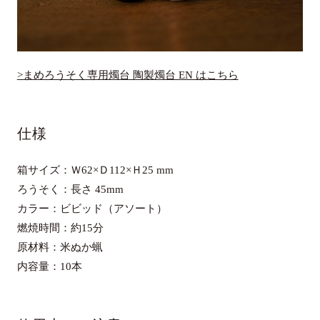
>まめろうそく専用燭台 陶製燭台 EN はこちら
仕様
箱サイズ：Ｗ62×Ｄ112×Ｈ25 mm
ろうそく：長さ 45mm
カラー：ビビッド（アソート）
燃焼時間：約15分
原材料：米ぬか蝋
内容量：10本