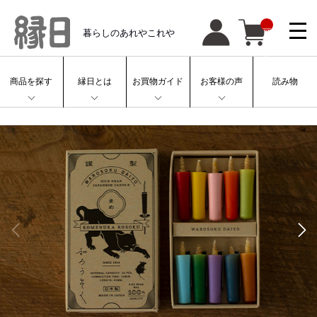
__
暮らしのあれやこれや
IT
M
_
C
N
T
商品を探す
縁日とは
お買物ガイド
お客様の声
読み物
__