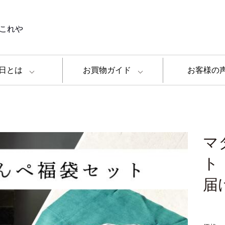
これや
日とは
お買物ガイド
お客様の
マ
ト
届