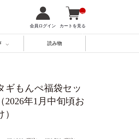
__
IT
M
_
会員ログイン
カートを見る
C
N
T
__
声
読み物
タギもんぺ福袋セッ
（2026年1月中旬頃お
け）