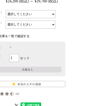
¥24,200
(税込)
～
¥29,700
(税込)
：
：
在庫を一覧で確認する
−
:
:
セット
8件