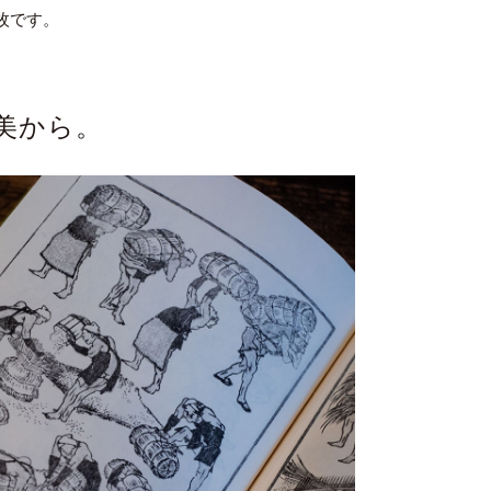
枚です。
能美から。