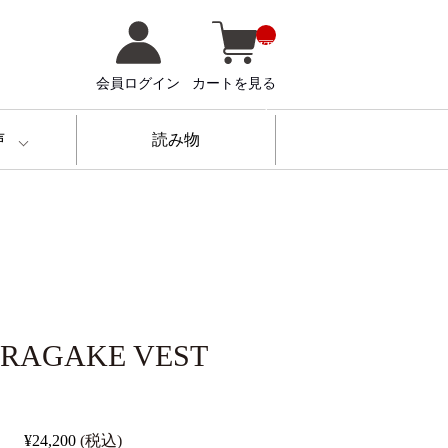
__
IT
M
_
会員ログイン
カートを見る
C
N
T
__
声
読み物
RAGAKE VEST
¥24,200
(税込)