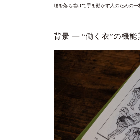
腰を落ち着けて手を動かす人のための一
背景 ― “働く衣”の機