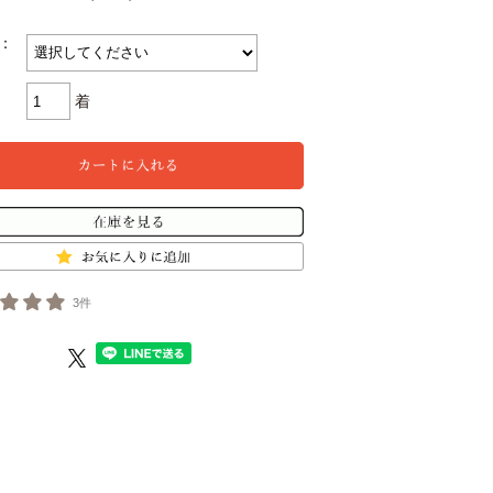
：
着
3件