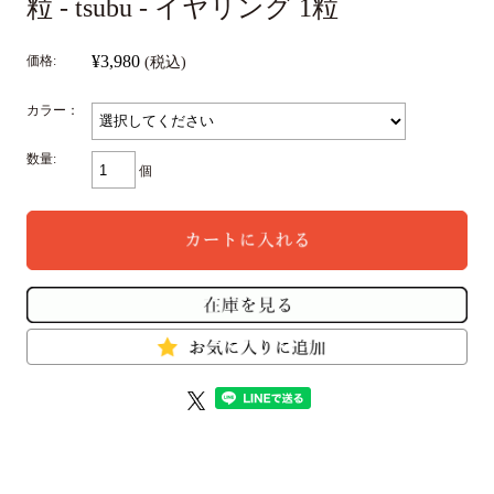
粒 - tsubu - イヤリング 1粒
¥3,980
価格:
(税込)
カラー：
数量:
個