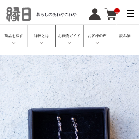
__
暮らしのあれやこれや
IT
M
_
C
N
T
商品を探す
縁日とは
お買物ガイド
お客様の声
読み物
__