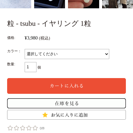
粒 - tsubu - イヤリング 1粒
¥3,980
価格:
(税込)
カラー：
数量:
個
0件