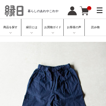
__
暮らしのあれやこれや
IT
M
_
C
N
T
商品を探す
縁日とは
お買物ガイド
お客様の声
読み物
__