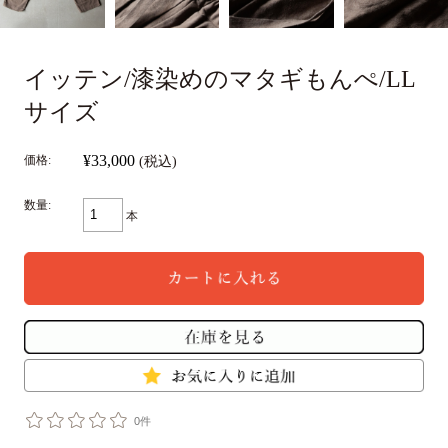
イッテン/漆染めのマタギもんぺ/LL
サイズ
¥33,000
価格:
(税込)
数量:
本
0件