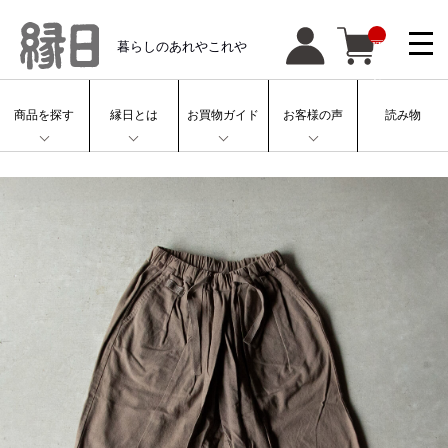
__
暮らしのあれやこれや
IT
M
_
C
N
T
商品を探す
縁日とは
お買物ガイド
お客様の声
読み物
__