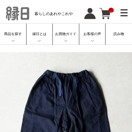
__
暮らしのあれやこれや
IT
M
_
C
N
T
商品を探す
縁日とは
お買物ガイド
お客様の声
読み物
__