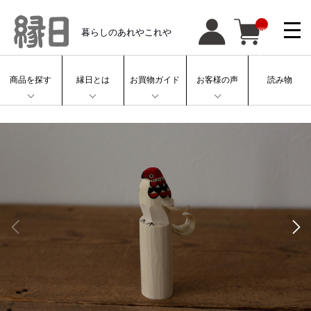
__
暮らしのあれやこれや
IT
M
_
C
N
T
商品を探す
縁日とは
お買物ガイド
お客様の声
読み物
__