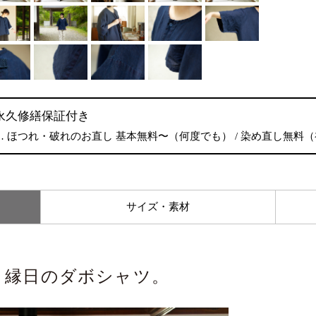
永久修繕保証付き
… ほつれ・破れのお直し 基本無料〜（何度でも） / 染め直し無料
サイズ・素材
、縁日のダボシャツ。