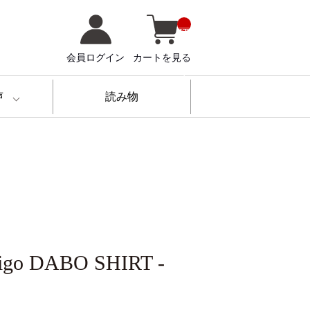
__
IT
M
_
会員ログイン
カートを見る
C
N
T
__
声
読み物
digo DABO SHIRT -