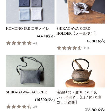
KOMONO-IRE コモノイレ
SHIKAGAWA-CORD
HOLDER【メール便可】
¥4,400
(税込)
¥2,200
(税込)
4件
11件
SHIKAGAWA-SACOCHE
南部鉄器・鹿鳴（ろくめ
い）-角付き-【山ノ頂×及富
¥16,500
(税込)
コラボ鉄瓶】
3件
¥38,500
(税込)