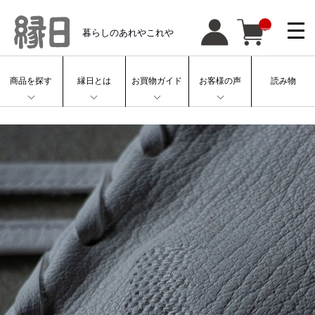
__
暮らしのあれやこれや
IT
M
_
C
N
T
商品を探す
縁日とは
お買物ガイド
お客様の声
読み物
__