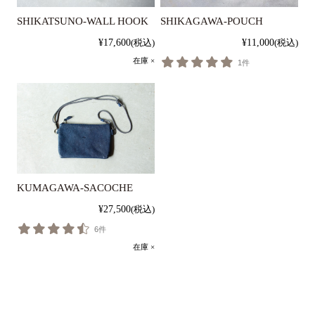
SHIKATSUNO-WALL HOOK
SHIKAGAWA-POUCH
¥17,600
(税込)
¥11,000
(税込)
在庫 ×
1件
KUMAGAWA-SACOCHE
¥27,500
(税込)
6件
在庫 ×