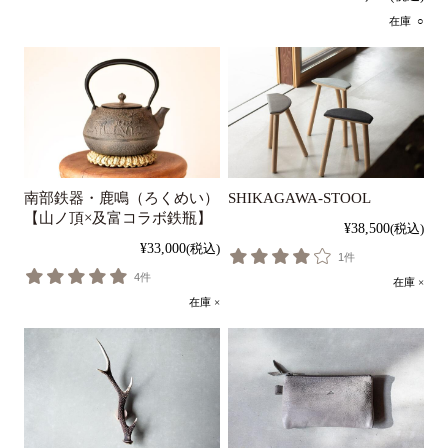
在庫 ○
南部鉄器・鹿鳴（ろくめい）
SHIKAGAWA-STOOL
【山ノ頂×及富コラボ鉄瓶】
¥38,500
(税込)
¥33,000
(税込)
1件
4件
在庫 ×
在庫 ×