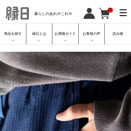
__
暮らしのあれやこれや
IT
M
_
C
N
T
商品を探す
縁日とは
お買物ガイド
お客様の声
読み物
__