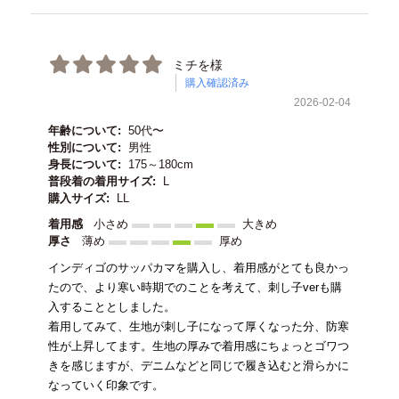
ミチを様
購入確認済み
2026-02-04
年齢について:
50代〜
性別について:
男性
身長について:
175～180cm
普段着の着用サイズ:
L
購入サイズ:
LL
着用感
小さめ
大きめ
厚さ
薄め
厚め
インディゴのサッパカマを購入し、着用感がとても良かっ
たので、より寒い時期でのことを考えて、刺し子verも購
入することとしました。
着用してみて、生地が刺し子になって厚くなった分、防寒
性が上昇してます。生地の厚みで着用感にちょっとゴワつ
きを感じますが、デニムなどと同じで履き込むと滑らかに
なっていく印象です。