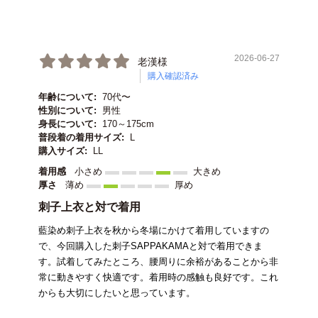
2026-06-27
老漢様
購入確認済み
年齢について:
70代〜
性別について:
男性
身長について:
170～175cm
普段着の着用サイズ:
L
購入サイズ:
LL
着用感
小さめ
大きめ
厚さ
薄め
厚め
刺子上衣と対で着用
藍染め刺子上衣を秋から冬場にかけて着用していますの
で、今回購入した刺子SAPPAKAMAと対で着用できま
す。試着してみたところ、腰周りに余裕があることから非
常に動きやすく快適です。着用時の感触も良好です。これ
からも大切にしたいと思っています。