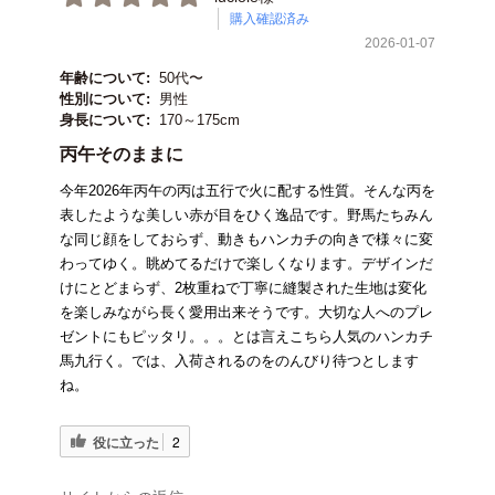
購入確認済み
2026-01-07
年齢について:
50代〜
性別について:
男性
身長について:
170～175cm
丙午そのままに
今年2026年丙午の丙は五行で火に配する性質。そんな丙を
表したような美しい赤が目をひく逸品です。野馬たちみん
な同じ顔をしておらず、動きもハンカチの向きで様々に変
わってゆく。眺めてるだけで楽しくなります。デザインだ
けにとどまらず、2枚重ねで丁寧に縫製された生地は変化
を楽しみながら長く愛用出来そうです。大切な人へのプレ
ゼントにもピッタリ。。。とは言えこちら人気のハンカチ
馬九行く。では、入荷されるのをのんびり待つとします
ね。
役に立った
2