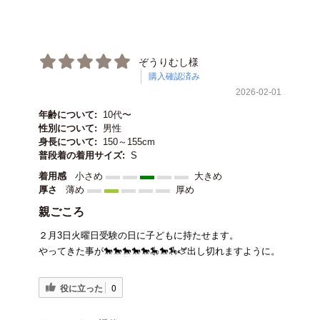
ぞうりむし様
購入確認済み
2026-02-01
年齢について:
10代〜
性別について:
男性
身長について:
150～155cm
普段着の着用サイズ:
S
着用感
小さめ
大きめ
厚さ
薄め
厚め
親ごころ
２月3日火曜日受験の日に子どもに持たせます。
やってきた事が🐎🐎🐎🐎🐎🎠🐎🏇🫏出し切れますように。
役に立った
0