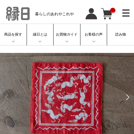
__
暮らしのあれやこれや
IT
M
_
C
N
T
商品を探す
縁日とは
お買物ガイド
お客様の声
読み物
__