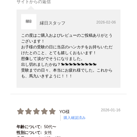
サイトからの返信
2026-02-06
縁日スタッフ
この度はご購入およびレビューのご投稿ありがとう
ございます！
お子様の受験の日に当店のハンカチをお持ちいただ
けたとのこと、とても嬉しくおもいます！
想像して涙がでそうになりました。
出し切れましたかね？
🐎🐎🐎🐎🐎🐎🐎🐎🐎
受験までの日々、本当にお疲れ様でした。これから
も、馬九いきすように！！！
2026-01-16
YO様
購入確認済み
年齢について:
50代〜
性別について:
女性