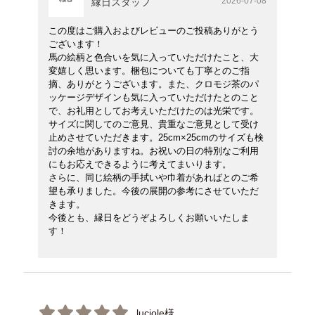
2026-07-08
縁日スタッフ
この度はご購入およびレビューのご投稿ありがとう
ございます！
馬の絵柄と色合いを気に入っていただけたこと、大
変嬉しく思います。梱包についても丁寧とのご指
摘、ありがとうございます。また、クロモジ茶のパ
ッケージデザインも気に入っていただけたとのこと
で、お礼用としてお考えいただけたのは光栄です。
サイズに関してのご意見、貴重なご意見として受け
止めさせていただきます。25cm×25cmのサイズも検
討の余地がありますね。お祝いの日の特別なご利用
にもお応えできるように考えてまいります。
さらに、同じ絵柄の手拭いや巾着があればとのご希
望も承りました。今後の展開の参考にさせていただ
きます。
今後とも、縁日をどうぞよろしくお願いいたしま
す！
luciole様