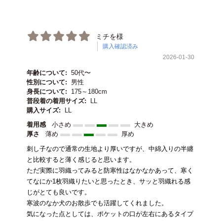
ミチを様
購入確認済み
2026-01-30
年齢について:
50代〜
性別について:
男性
身長について:
175～180cm
普段着の着用サイズ:
LL
購入サイズ:
LL
着用感
小さめ
大きめ
厚さ
薄め
厚め
刺し子なので通常の生地より厚いですが、中綿入りの半纏
と比較すると薄く感じると思います。
ただ実際に羽織ってみると防寒性はなかなかあって、寒く
てなにか1枚羽織りたいと思ったとき、サッと羽織れる感
じがとても良いです。
寒波のなか犬のお散歩でも活躍してくれました。
気になった点としては、ポケットの口が左右にあるタイプ