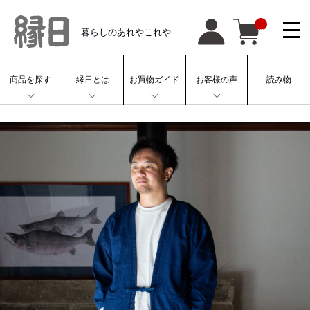
__
暮らしのあれやこれや
IT
M
_
C
N
T
商品を探す
縁日とは
お買物ガイド
お客様の声
読み物
__