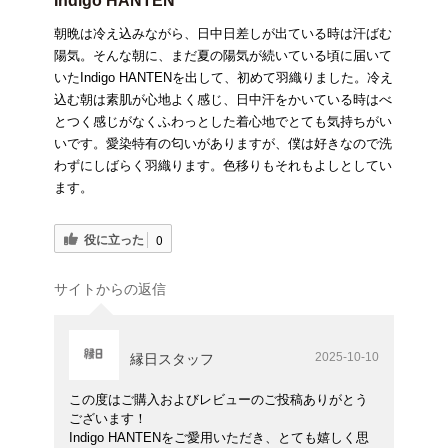
Indigo HANTEN
朝晩は冷え込みながら、日中日差しが出ている時は汗ばむ
陽気。そんな朝に、まだ夏の陽気が続いている頃に届いて
いたIndigo HANTENを出して、初めて羽織りました。冷え
込む朝は素肌が心地よく感じ、日中汗をかいている時はべ
とつく感じがなくふわっとした着心地でとても気持ちがい
いです。愛染特有の匂いがありますが、僕は好きなので洗
わずにしばらく羽織ります。色移りもそれもよしとしてい
ます。
役に立った
0
サイトからの返信
2025-10-10
縁日スタッフ
この度はご購入およびレビューのご投稿ありがとう
ございます！
Indigo HANTENをご愛用いただき、とても嬉しく思