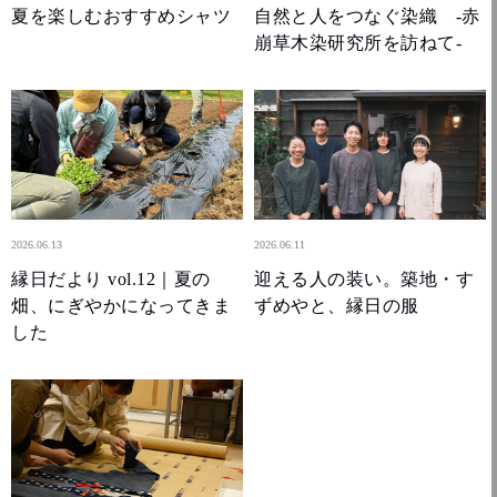
夏を楽しむおすすめシャツ
自然と人をつなぐ染織 -赤
崩草木染研究所を訪ねて-
2026.06.13
2026.06.11
縁日だより vol.12｜夏の
迎える人の装い。築地・す
畑、にぎやかになってきま
ずめやと、縁日の服
した